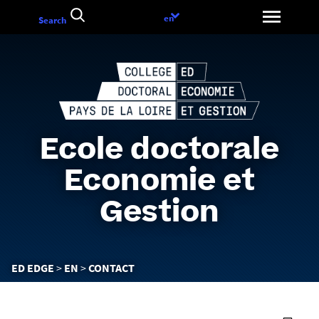
Go
Language
en
Search
to
choice
content
Ecole doctorale
Economie et
Gestion
You
ED EDGE
EN
CONTACT
are
here :